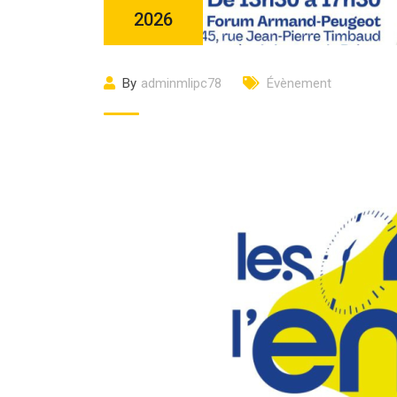
2026
By
adminmlipc78
Évènement