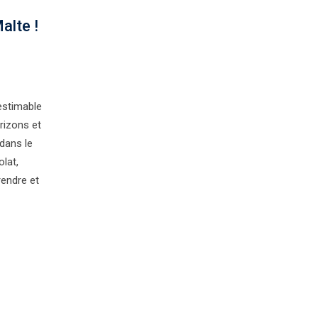
alte !
nestimable
orizons et
dans le
olat,
endre et