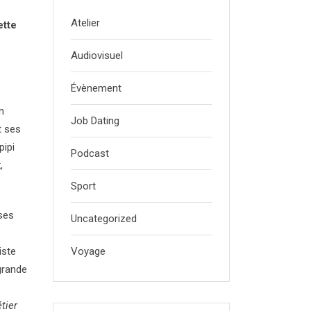
Atelier
ette
Audiovisuel
Évènement
n
Job Dating
et ses
pipi
Podcast
,
Sport
 ses
Uncategorized
iste
Voyage
grande
étier