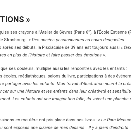
TIONS »
e
guise ses crayons à l’Atelier de Sèvres (Paris 6
), à l’École Estienne (
 de Strasbourg :
« Des années passionnantes au cours desquelles
s après ses débuts, la Pisciacaise de 39 ans est toujours aussi
« fas
res en plus de l’histoire et faire passer des émotions ».
ue ses couleurs, multiplie aussi les rencontres avec les enfants :
des écoles, médiathèques, salons du livre, participations à des événe
re partager avec les enfants. Mon travail d’illustration nourrit la créa
incer sur une histoire et les enfants dans leur créativité et sensibilit
ement. Les enfants ont une imagination folle, ils voient une planche 
maisons en meulière ont pris place dans ses livres :
« Le Parc Meisson
où sont exposés une dizaine de mes dessins… Il y a plein d’endroits