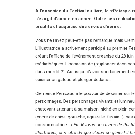
A l’occasion du Festival du livre, le #Poissy a
s’élargit d’année en année. Outre ses réalisati
créatifs et esquisse des envies d’écrire.
Vous ne l’avez peut-être pas remarqué mais Cléme
L’illustratrice a activement participé au premier F
créant l’affiche de l’événement organisé du 28 juin
médiathèques. L’occasion de (re)plonger dans ses l
dans mon lit ?”. Au risque d’avoir soudainement e
cuisiner un gâteau et plonger dedans…
Clémence Pénicaud a le pouvoir de dessiner sur le 
personnages. Des personnages vivants et lumineux. 
chatoyant attenant à sa maison, niché en plein centr
(encre de chine, gouache, aquarelle, fusain…), se
consommatrice :
« En dévorant les livres de Roal
illustrateur, et m’être dit que c’était un génie ! Il