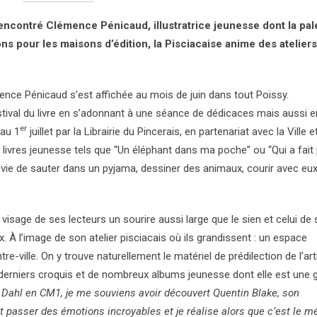
 rencontré Clémence Pénicaud, illustratrice jeunesse dont la pal
ons pour les maisons d’édition, la Pisciacaise anime des ateliers
nce Pénicaud s’est affichée au mois de juin dans tout Poissy.
estival du livre en s’adonnant à une séance de dédicaces mais aussi e
er
 au 1
juillet par la Librairie du Pincerais, en partenariat avec la Ville 
ivres jeunesse tels que “Un éléphant dans ma poche” ou “Qui a fait 
nvie de sauter dans un pyjama, dessiner des animaux, courir avec eux
visage de ses lecteurs un sourire aussi large que le sien et celui de
À l’image de son atelier pisciacais où ils grandissent : un espace
e-ville. On y trouve naturellement le matériel de prédilection de l’art
s derniers croquis et de nombreux albums jeunesse dont elle est une 
d Dahl en CM1, je me souviens avoir découvert Quentin Blake, son
 fait passer des émotions incroyables et je réalise alors que c’est le m