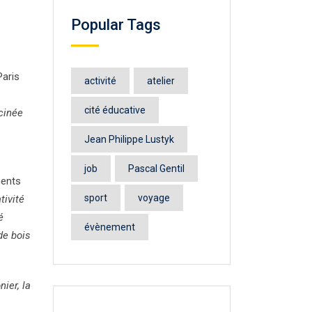
Popular Tags
Paris
activité
atelier
cité éducative
cinée
Jean Philippe Lustyk
job
Pascal Gentil
ments
sport
voyage
tivité
é
évènement
de bois
ier, la